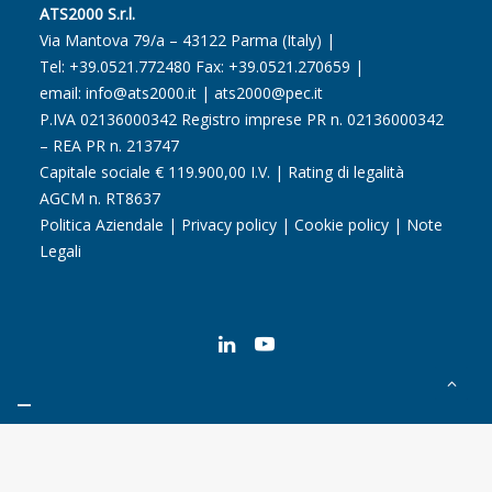
ATS2000 S.r.l.
Via Mantova 79/a – 43122 Parma (Italy) |
Tel:
+39.0521.772480
Fax: +39.0521.270659 |
email:
info@ats2000.it
|
ats2000@pec.it
P.IVA 02136000342 Registro imprese PR n. 02136000342
– REA PR n. 213747
Capitale sociale € 119.900,00 I.V. | Rating di legalità
AGCM n. RT8637
Politica Aziendale
|
Privacy policy
|
Cookie policy
|
Note
Legali
Le tue preferenze relative alla privacy
Informativa sulla raccolta