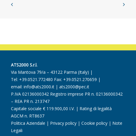
ATS2000 S.r.l.
Via Mantova 79/a – 43122 Parma (Italy) |
Tel:
+39.0521.772480
Fax: +39.0521.270659 |
email:
info@ats2000.it
|
ats2000@pec.it
P.IVA 02136000342 Registro imprese PR n. 02136000342
– REA PR n. 213747
Capitale sociale € 119.900,00 I.V. | Rating di legalità
AGCM n. RT8637
Politica Aziendale
|
Privacy policy
|
Cookie policy
|
Note
Legali