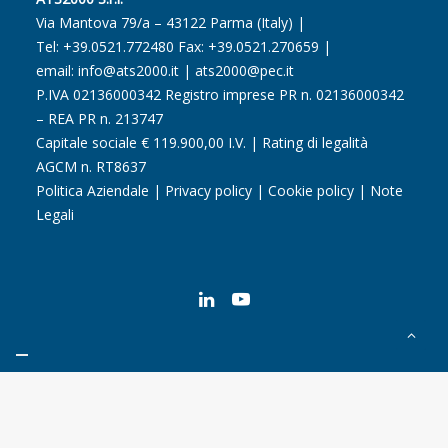
Via Mantova 79/a – 43122 Parma (Italy) |
Tel:
+39.0521.772480
Fax: +39.0521.270659 |
email:
info@ats2000.it
|
ats2000@pec.it
P.IVA 02136000342 Registro imprese PR n. 02136000342
– REA PR n. 213747
Capitale sociale € 119.900,00 I.V. | Rating di legalità
AGCM n. RT8637
Politica Aziendale
|
Privacy policy
|
Cookie policy
|
Note
Legali
Le tue preferenze relative alla privacy
Informativa sulla raccolta